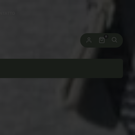
NTATTO
 link per impostare una nuova password verrà
viato al tuo indirizzo email.
riviti e guadagna 10 punti!
0
tuoi dati personali saranno utilizzati per supportare la tua
perienza su questo sito web, per gestire l'accesso al tuo
privacy policy
count e per altri scopi descritti nella nostra
.
REGISTRATI