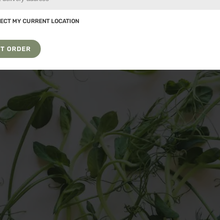
ECT MY CURRENT LOCATION
I Benefici dei Microgreens di Pisello
T ORDER