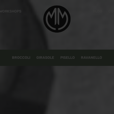
WORKSHOPS
BLOG
CO
Un
RICHIESTO
PASSWORD
*
in
Isc
I 
es
RICORDAMI
ac
ACCEDI
BROCCOLI
GIRASOLE
PISELLO
RAVANELLO
Password dimenticata?